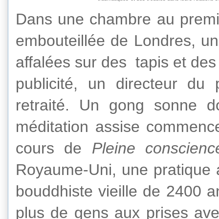
Dans une
chambre au premi
embouteillée de Londres
,
un
affalées sur des
tapis
et des
publicité
,
un directeur du 
retraité
.
Un
gong
sonne
d
méditation assise
commenc
cours
de
Pleine conscienc
Royaume-Uni,
une pratique
bouddhiste vieille de 2400
a
plus de gens
aux prises av