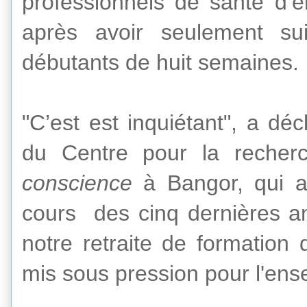
professionnels de santé
d’e
après avoir seulement
sui
débutants de
huit semaines
.
"
C’est est
inquiétant",
a déc
du Centre pour la
recher
conscience
à Bangor
,
qui 
cours
des
cinq dernières 
notre retraite
de
formation
d
mis sous pression
pour l'ens