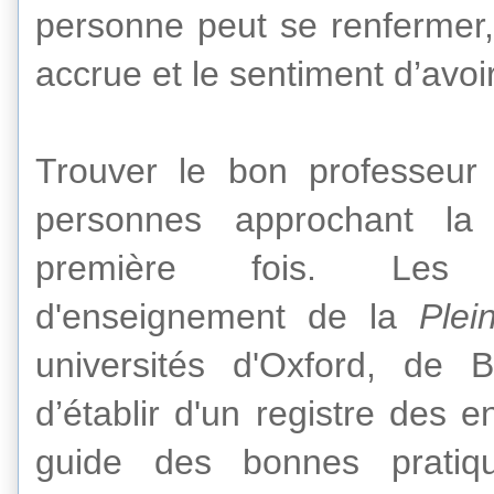
personne
peut
se ren
fermer
accrue
et le sentiment
d’avoi
Trouver
le bon professeur
personnes approchant l
première fois
.
Les p
d'enseignement
de
la
Plei
universités
d'Oxford, de
B
d’établir d'un
registre des
e
guide des bonnes pratiq