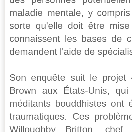
maladie mentale
,
y compris
sorte qu'elle
doit être
mise
connaissent
les bases de
c
demandent
l'aide de spéciali
Son
enquête
suit le
projet 
Brown
aux États-Unis
,
qui
méditants
bouddhistes
ont 
traumatiques
. Ces
problèm
Willoughby
Britton
,
chef 