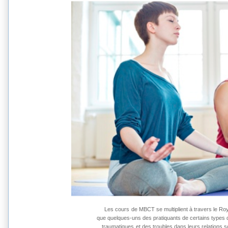
Les cours
de
MBCT
se multiplient
à travers le
Ro
que quelques-uns des pratiquants
de
certains types 
traumatiques
et des troubles
dans leurs relations s