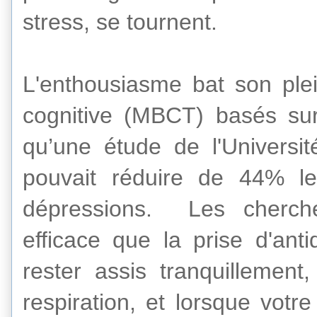
stress,
se tournent.
L'enthousiasme
bat son pl
cognitive
(
MBCT)
basés su
qu’une
étude de l'Universit
pouvait
réduire de 44% le
dépressions
.
Les
cherch
efficace que
la prise d'ant
rester assis tranquillement
,
respiration
, et
lorsque votre