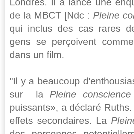
Londres
.
Il a
lancé une enq
de la
MBCT [Ndc :
Pleine c
qui inclus
des cas rares d
gens
se perçoivent comme 
dans un film
.
"
Il y a beaucoup
d'enthousi
sur
la
Pleine conscience
puissants
», a déclaré
Ruths
effets secondaires
.
La
Plei
des personnes
potentielle