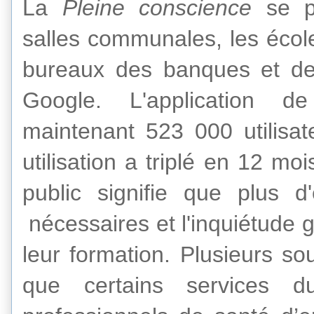
La
Pleine conscience
se p
salles communales
, les éco
bureaux
des banques et d
Google
.
L'application
de
maintenant
523 000
utilisa
utilisation
a triplé
en 12 moi
public
signifie
que
plus d'
nécessaires et
l'inquiétude 
leur formation
.
Plusieurs
so
que
certains
services 