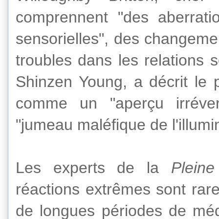
comprennent
"
des aberrati
sensorielles
", des changem
troubles
dans les relations s
Shinzen
Young,
a
décrit
le
comme un
"
aperçu
irréve
"
jumeau maléfique
de
l'illum
Les experts
de
la
Pleine
réactions
extrêmes
sont rar
de longues périodes de
méd